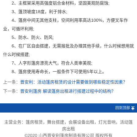
2、主框架采用高强度铝合金材料，坚固美观防腐蚀;
3、篷顶坡度18度，利于排水;
4、篷房中间无其他支柱，空间利用率高达100%，方便叉车作
业，可循环利用;
5、防水、防火、防风;
6、在厂区自由搭建，无需报批及办理其他手续，什么时候想用就
什么时候搭建;
7、人字形篷房漂亮大气，符合人类审美观;
8、篷房使用寿命长，一般条件下可使用5年以上。
上一条：
晋安利：活动篷房租赁的设计需要做到哪些稳定性因素？
下一条：
晋安利篷房 解读篷房出租进行搭建过程中的结构？
回到顶部
主营业务：篷房租赁，舞台搭建，会展设备出租，灯光音响，活动篷
房出租
©2020 山西晋安利篷房制造有限公司 版权所有