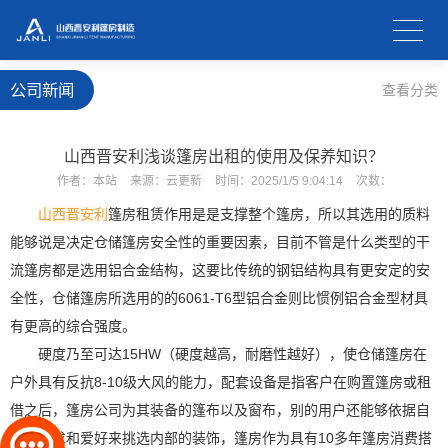
公司新闻
查看分类
山西晋安利浅谈篷房出租的使用及保养知识？
作者：
本站
来源：
云更新
时间：
2025/1/5 9:04:14
次数：
山西晋安利
篷房租赁作用是是支撑整个篷房，所以其选用的质料
能够说是决定仓储篷房安全性的重要因素，目前不管是什么类型的干
流篷房都是选用铝合金结构，这要比传统的钢铝结构具有更安定的安
全性，仓储篷房所选用的的6061-T6型铝合金则比惯例铝合金型材具
有更高的综合强度。
硬度乃至可达15HW（硬度越高，耐磨性越好），使仓储篷房在
户外具有反抗8-10级大风的能力，配套设备是指客户在购置篷房或租
借之后，篷房公司为其装备的篷布以及窗布，别的用户还能够依据自
己的需求和爱好来挑选内部的装饰，篷房作为具有10多年篷房消费搭