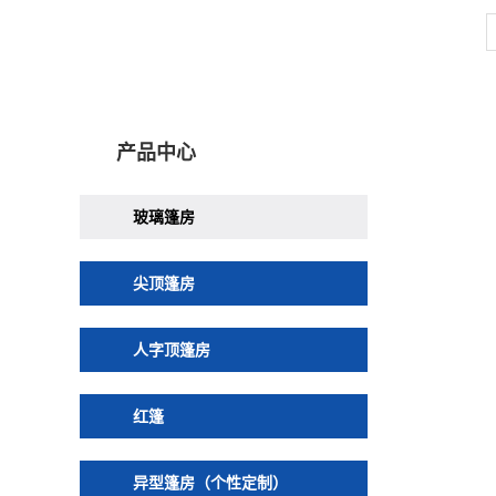
产品中心
玻璃篷房
尖顶篷房
人字顶篷房
红篷
异型篷房（个性定制）