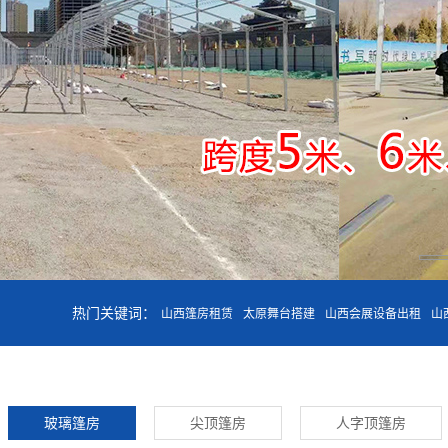
热门关键词：
山西篷房租赁
太原舞台搭建
山西会展设备出租
山
玻璃篷房
尖顶篷房
人字顶篷房