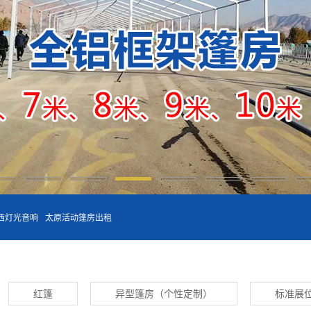
西灯光音响
太原活动篷房出租
红篷
异型篷房（个性定制）
标准展