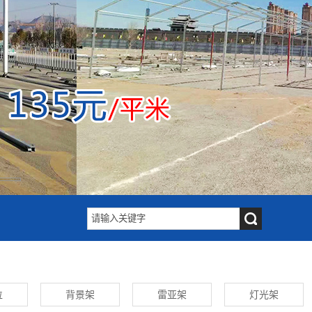
位
背景架
雷亚架
灯光架