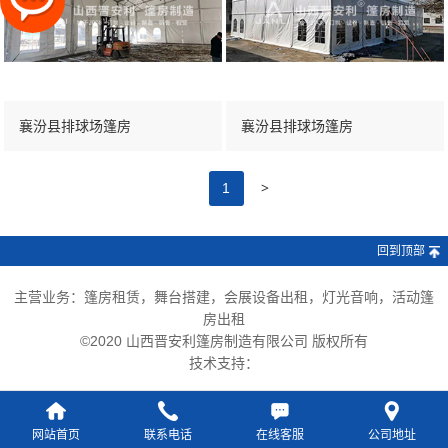
襄汾县排球场篷房
襄汾县排球场篷房
>
1
回到顶部
主营业务：篷房租赁，舞台搭建，会展设备出租，灯光音响，活动篷
房出租
©2020 山西晋安利篷房制造有限公司 版权所有
技术支持：
网站首页
联系电话
在线客服
公司地址