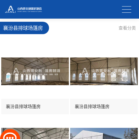
襄汾县排球场篷房
查看分类
襄汾县排球场篷房
襄汾县排球场篷房